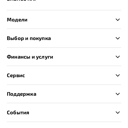
Модели
X50+
Выбор и покупка
S50
Автомобили в наличии
X70
Финансы и услуги
Спецпредложения и Акции
Автокредит
Записаться на тест-драйв
Сервис
Трейд-ин
Получить предложение
Записаться на сервис
Страхование
Поддержка
Руководство по эксплуатации
Расчет КАСКО
Гарантия Belgee
Техническое обслуживание
События
Клиентская поддержка
Калькулятор ТО
Новости