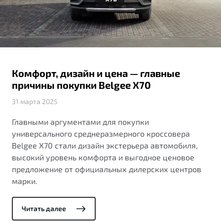
ПОДДЕРЖКА
Автокредит
О дилерском центре
Трейд-ин
Гарантия Belgee
Правовая информация
Яркий кроссовер
Страхование
Belgee Линк
от 2 219 990 ₽*
Расчет КАСКО
Belgee Клуб
Комфорт, дизайн и цена — главные
Обзор
В наличии
Belgee Плюс
причины покупки Belgee X70
Реферальная программа
31 марта 2025
S50
Клиентская поддержка
Главными аргументами для покупки
универсального среднеразмерного кроссовера
Помощь на дорогах
Belgee X70 стали дизайн экстерьера автомобиля,
высокий уровень комфорта и выгодное ценовое
предложение от официальных дилерских центров
марки.
Читать далее
Узнайте о специальных выгодах при покупке
Элегантный и практичный седан
автомобиля Belgee