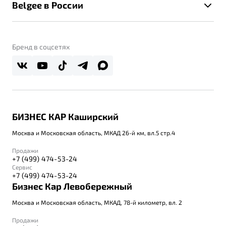
Помощь на дорогах
Belgee в России
Контакты
Belgee Линк
О бренде
Belgee Клуб
О дилерском центре
Бренд в соцсетях
Belgee Плюс
Правовая информация
Реферальная программа
БИЗНЕС КАР Каширский
Москва и Московская область, МКАД 26-й км, вл.5 стр.4
Продажи
+7 (499) 474-53-24
Сервис
+7 (499) 474-53-24
Бизнес Кар Левобережный
Москва и Московская область, МКАД, 78-й километр, вл. 2
Продажи