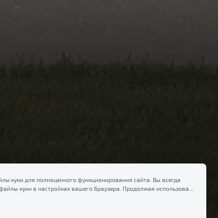
лы куки для полноценного функционирования сайта. Вы всегда
файлы куки в настройках вашего браузера. Продолжая использовать
есь на сбор и использование файлов куки, и подтверждаете
формацией по сбору, использованию и возможной блокировке
тике конфиденциальности
.