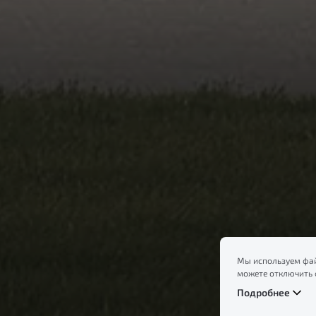
Мы используем фай
можете отключить 
сайт, вы соглашает
Подробнее
ознакомление с ин
файлов куки в
Поли