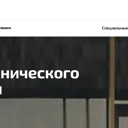
пании
Специальные
хнического
я